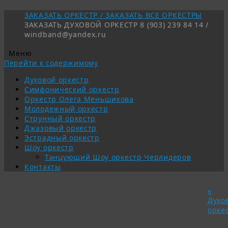
ЗАКАЗАТЬ ОРКЕСТР / ЗАКАЗАТЬ ВСЕ ОРКЕСТРЫ
ЗАКАЗАТЬ ДУХОВОЙ ОРКЕСТР 8 (903) 239 84 14 /
windband@yandex.ru
Меню
Перейти к содержимому
Духовой оркестр
Симфонический оркестр
Оркестр Олега Меньшикова
Молодежный оркестр
Струнный оркестр
Джазовый оркестр
Эстрадный оркестр
Шоу оркестр
Танцующий Шоу оркестр Черлидеров
Контакты
«
Духо
орке