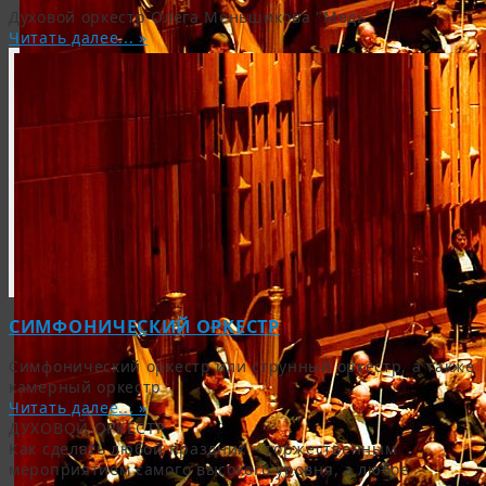
Духовой оркестр Олега Меньшикова "Медь"
Читать далее... »
СИМФОНИЧЕСКИЙ ОРКЕСТР
Симфонический оркестр или струнный оркестр, а также
камерный оркестр
Читать далее... »
ДУХОВОЙ ОРКЕСТР
Как сделать любой праздник – торжественным
мероприятием самого высокого уровня, а любое