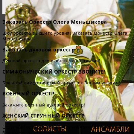
Заказать Оркестр Олега Меньшикова
Шоу оркестр высшего уровня! Заказать Оркестр Олега
Меньшикова!
Заказать духовой оркестр
Духовой оркестр для любого мероприятия!
СИМФОНИЧЕСКИЙ ОРКЕСТР ЗВОНИТЕ!
Большой симфонический оркестр к Вашим услугам!
ВОЕННЫЙ ОРКЕСТР
Закажите военный духовой оркестр!
ЖЕНСКИЙ СТРУННЫЙ ОРКЕСТР
Струнный оркестр или камерный оркестр всегда к
Вашим услугам!