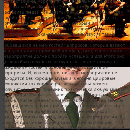
торжественное мероприятие – веселым и душевным?
Как вызвать улыбку даже у самого хмурого человека и
заставить людей танцевать? Как сделать своим гостям
такой подарок, который они не забудут очень долго,
который удивит их и обрадует, который и
продемонстрирует вашу заботу о своих гостях и об их
настроении, и покажет ваш хороший вкус, а также
станет показателем высокого уровня мероприятия и
собравшихся на нем гостей? Вопросов, которые встают
перед организатором любого праздника, очень много.
Мероприятие должно пройти успешно, а для этого оно
должно быть веселым, нескучным, соответствовать
ожиданиям гостей и одновременно готовить им
сюрпризы. И, конечно же, ни одно мероприятие не
обходится без хорошей музыки. Сегодня цифровые
технологии так хорошо развиты, что вы можете
получить на свой праздник практически любую музыку
и любого исполнителя – достаточно выбрать нужный
трек в списке и нажать «play». Такое богатство выбора
превратилось в рутинное и ничем не примечательное
явление. И на фоне этого настоящей экзотикой
выглядит живая музыка, звучащая на мероприятии. Вы
можете приготовить для своих гостей настоящий
подарок, который удивит их, обрадует, это будет по-