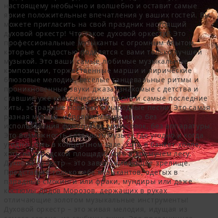
настоящему необычно и волшебно и оставит самые
яркие положительные впечатления у ваших гостей. Вы
можете пригласить на свой праздник настоящий
духовой оркестр! Что такое духовой оркестр? Это
профессиональные музыканты с огромным опытом,
которые с радостью поделятся с вами только лучшей
музыкой. Это ваши самые любимые музыкальные
композиции, торжественные марши и лирические
блюзовые мелодии, веселые танцевальные ритмы и
проникновенные звуки джаза, знакомые с детства и
ставшие уже классическими песни и самые последние
хиты, эстрадные новинки и народные песни. Это самая
разная музыка, исполняемая вживую без
использования фонограмм, минусовок, без аппаратуры.
Это возможность создавать музыку где угодно и когда
угодно. Хоть в концертном зале, хоть в банкет-холле,
хоть на городской площади, хоть в дремучем лесу.
Духовой оркестр – это завораживающее зрелище.
Представьте только себе музыкантов, одетых в
парадные смокинги или фраки, мундиры или даже
костюмы Дедов Морозов, держащих в руках
отличающие золотом музыкальные инструменты!
Духовой оркестр – это живая мелодия, идущая из