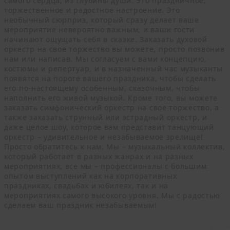
самого сердца, из глубины души. Это праздничное,
торжественное и радостное настроение. Это
необычный сюрприз, который сразу делает ваше
мероприятие невероятно важным, и ваши гости
начинают ощущать себя в сказке. Заказать духовой
оркестр на свое торжество вы можете, просто позвонив
нам или написав. Мы согласуем с вами концепцию,
костюмы и репертуар, и в назначенный час музыканты
появятся на пороге вашего праздника, чтобы сделать
его по-настоящему особенным, сказочным, чтобы
наполнить его живой музыкой. Кроме того, вы можете
заказать симфонический оркестр на свое торжество, а
также заказать струнный или эстрадный оркестр, и
даже целое шоу, которое вам представит танцующий
оркестр – удивительное и незабываемое зрелище!
Просто обратитесь к нам. Мы – музыкальный коллектив,
который работает в разных жанрах и на разных
мероприятиях, все мы – профессионалы с большим
опытом выступлений как на корпоративных
праздниках, свадьбах и юбилеях, так и на
мероприятиях самого высокого уровня. Мы с радостью
сделаем ваш праздник незабываемым!
Гос
За