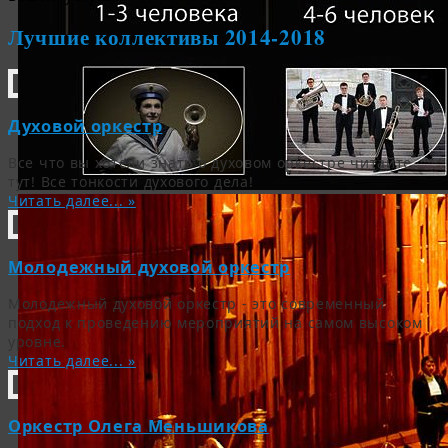
Лучшие коллективы 2014-2018
Духовой оркестр
Все что вы хотели знать о духовом оркестре читайте
тут! Все тонкости духового дела!
Читать далее... »
Молодежный духовой оркестр
Молодежный духовой оркестр - это современный
подход к проведению мероприятий на самом высоком
уровне.
Читать далее... »
Оркестр Олега Меньшикова